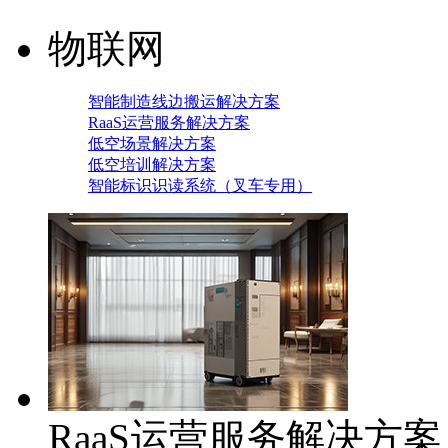
物联网
智能制造线边搬运解决方案
RaaS运营服务解决方案
低空场景解决方案
低空培训解决方案
智能标识识读系统（叉车专用）
RaaS运营服务解决方案