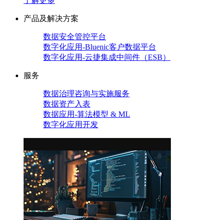
了解更多
产品及解决方案
数据安全管控平台
数字化应用-Bluenic客户数据平台
数字化应用-云捷集成中间件（ESB）
服务
数据治理咨询与实施服务
数据资产入表
数据应用-算法模型 & ML
数字化应用开发