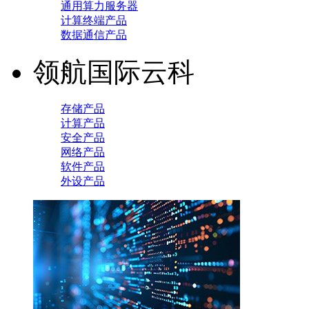
通用算力服务器
计算终端产品
数据通信产品
领航国际云科
存储产品
计算产品
安全产品
网络产品
软件产品
外设产品