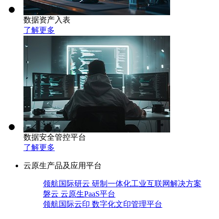
数据资产入表
了解更多
数据安全管控平台
了解更多
云原生产品及应用平台
领航国际研云 研制一体化工业互联网解决方案
磐云 云原生PaaS平台
领航国际云印 数字化文印管理平台