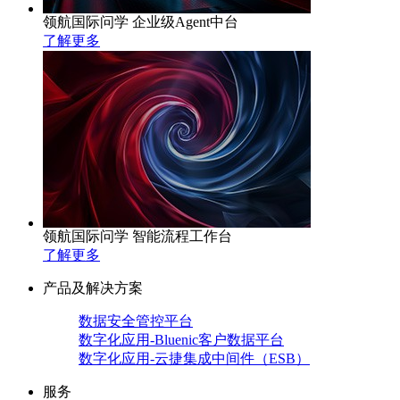
领航国际问学 企业级Agent中台
了解更多
领航国际问学 智能流程工作台
了解更多
产品及解决方案
数据安全管控平台
数字化应用-Bluenic客户数据平台
数字化应用-云捷集成中间件（ESB）
服务